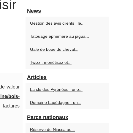
sir
News
Gestion des avis clients : le...
Tatouage éphémère au jagua...
Gale de boue du cheval...
Twizz : monétisez et...
Articles
de valeur
La clé des Pyrénées : une...
ine/bois-
Domaine Lapédagne : un...
 factures
Parcs nationaux
Réserve de Niassa au...